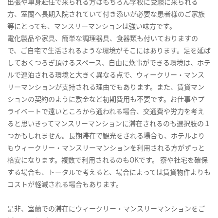
出張や単身赴任で来られる方はもちろん学校に受験に来られる
方、室蘭へ長期入院されていて付き添いが必要な患者様のご家族
等にとっても、マンスリーマンションは強い味方です。
電化製品や家具、簡単な調理器具、食器類も付いておりますの
で、ご自宅で生活されるような環境がそこにはあります。足を延ば
しておくつろぎ頂けるスペース、自由に炊事ができる環境は、ホテ
ルで連泊される環境と大きく異なる点で、ウィークリー・マンス
リーマンションが支持される理由でもあります。また、賃貸マン
ションの契約のように敷金など初期費用も不要です。お仕事やプ
ライベートで遠いところから通われる場合、交通費や労力を考え
ると思いきってマンスリーマンションに滞在されるのも選択肢の１
つかもしれません。長期滞在で観光をされる場合も、ホテルより
もウィークリー・マンスリーマンションを利用される方がずっと
格安になります。複数で利用されるのもOKです。 寮や社宅を確保
する場合も、トータルで考えると、場合によっては賃貸物件よりも
コストが軽減される場合もあります。
是非、室蘭での滞在にウィークリー・マンスリーマンションをご