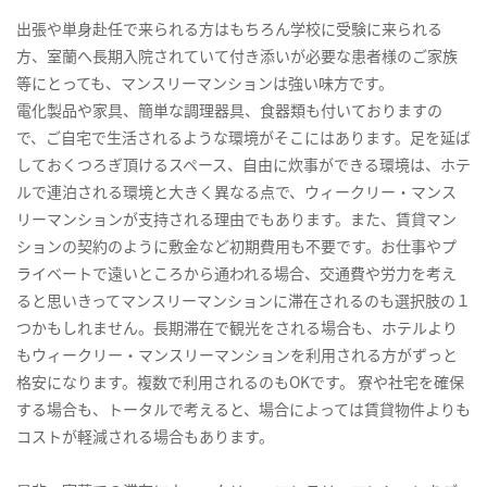
出張や単身赴任で来られる方はもちろん学校に受験に来られる
方、室蘭へ長期入院されていて付き添いが必要な患者様のご家族
等にとっても、マンスリーマンションは強い味方です。
電化製品や家具、簡単な調理器具、食器類も付いておりますの
で、ご自宅で生活されるような環境がそこにはあります。足を延ば
しておくつろぎ頂けるスペース、自由に炊事ができる環境は、ホテ
ルで連泊される環境と大きく異なる点で、ウィークリー・マンス
リーマンションが支持される理由でもあります。また、賃貸マン
ションの契約のように敷金など初期費用も不要です。お仕事やプ
ライベートで遠いところから通われる場合、交通費や労力を考え
ると思いきってマンスリーマンションに滞在されるのも選択肢の１
つかもしれません。長期滞在で観光をされる場合も、ホテルより
もウィークリー・マンスリーマンションを利用される方がずっと
格安になります。複数で利用されるのもOKです。 寮や社宅を確保
する場合も、トータルで考えると、場合によっては賃貸物件よりも
コストが軽減される場合もあります。