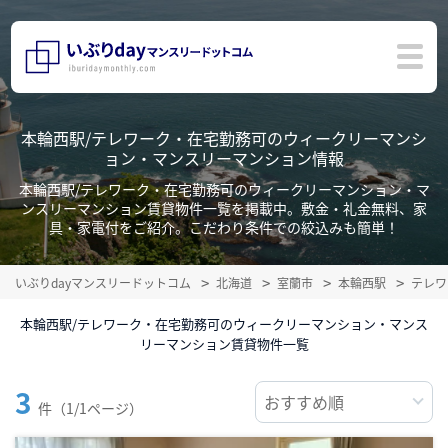
本輪西駅/テレワーク・在宅勤務可のウィークリーマンシ
ョン・マンスリーマンション情報
本輪西駅/テレワーク・在宅勤務可のウィークリーマンション・マ
ンスリーマンション賃貸物件一覧を掲載中。敷金・礼金無料、家
具・家電付をご紹介。こだわり条件での絞込みも簡単！
いぶりdayマンスリードットコム
北海道
室蘭市
本輪西駅
テレワ
本輪西駅/テレワーク・在宅勤務可のウィークリーマンション・マンス
リーマンション賃貸物件一覧
3
件（1/1ページ）