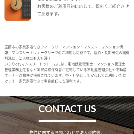
お客様のご利用目的に応じて、幅広くご紹介させ
て頂きます。
室蘭市の家具家電付きウィークリーマンション・マンスリーマンション情
報！マンスリー＋ウィークリーでのご利用も可能です。連泊・長期出張の経費
削減に、法人様にも大好評！
いぶりdayマンスリードットコムには、宅地建物取引士・マンション管理士・
管理業務主任者など国家資格保有者が在籍している不動産管理会社や不動産
オーナー直物件が掲載されています。寮・社宅として安心してご利用いただ
けます！家具家電付きで単身赴任にも便利です。
CONTACT US
物件に関するお問合わせや法人契約等、