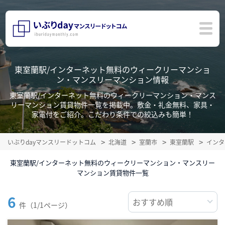
東室蘭駅/インターネット無料のウィークリーマンショ
ン・マンスリーマンション情報
東室蘭駅/インターネット無料のウィークリーマンション・マンス
リーマンション賃貸物件一覧を掲載中。敷金・礼金無料、家具・
家電付をご紹介。こだわり条件での絞込みも簡単！
いぶりdayマンスリードットコム
北海道
室蘭市
東室蘭駅
インタ
東室蘭駅/インターネット無料のウィークリーマンション・マンスリー
マンション賃貸物件一覧
6
件（1/1ページ）