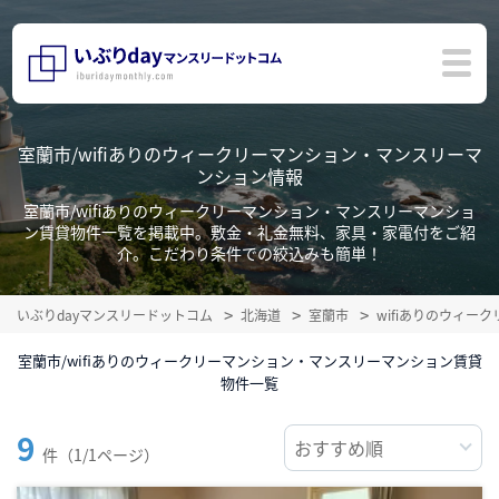
室蘭市/wifiありのウィークリーマンション・マンスリーマ
ンション情報
室蘭市/wifiありのウィークリーマンション・マンスリーマンショ
ン賃貸物件一覧を掲載中。敷金・礼金無料、家具・家電付をご紹
介。こだわり条件での絞込みも簡単！
いぶりdayマンスリードットコム
北海道
室蘭市
wifiありのウィー
室蘭市/wifiありのウィークリーマンション・マンスリーマンション賃貸
物件一覧
9
件（1/1ページ）