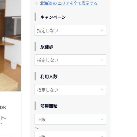
北海道 の エリアを全て表示する
キャンペーン
駅徒歩
利用人数
部屋面積
DK
0円～
～
～