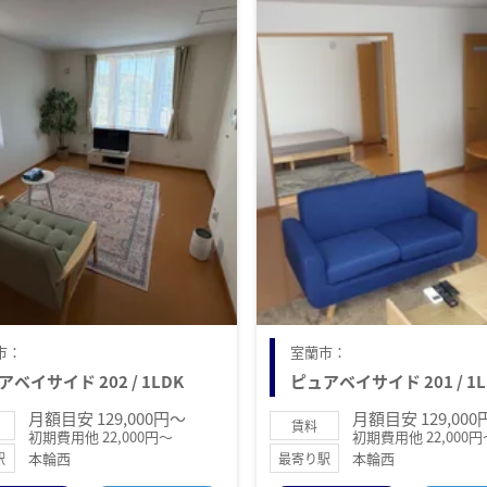
市：
室蘭市：
アベイサイド 202 / 1LDK
ピュアベイサイド 201 / 1L
月額目安 129,000円～
月額目安 129,00
賃料
初期費用他 22,000円～
初期費用他 22,000円
本輪西
本輪西
駅
最寄り駅