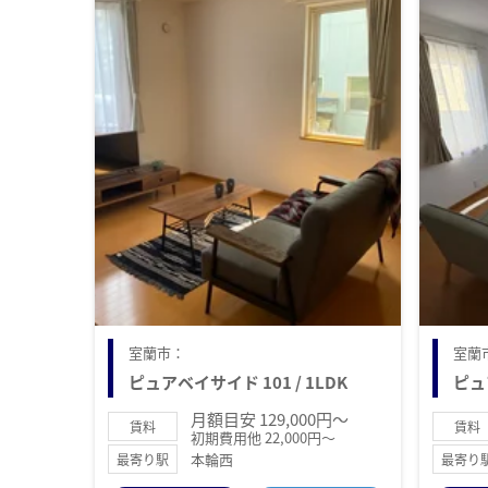
室蘭市：
室蘭
ピュアベイサイド 101 / 1LDK
ピュ
月額目安 129,000円～
賃料
賃料
初期費用他 22,000円～
本輪西
最寄り駅
最寄り